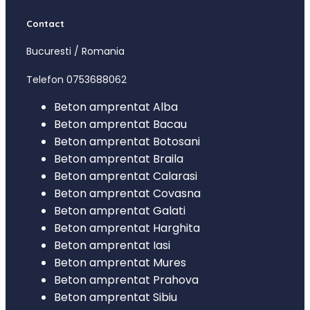
Contact
Bucuresti / Romania
Telefon 0753688062
Beton amprentat Alba
Beton amprentat Bacau
Beton amprentat Botosani
Beton amprentat Braila
Beton amprentat Calarasi
Beton amprentat Covasna
Beton amprentat Galati
Beton amprentat Harghita
Beton amprentat Iasi
Beton amprentat Mures
Beton amprentat Prahova
Beton amprentat Sibiu