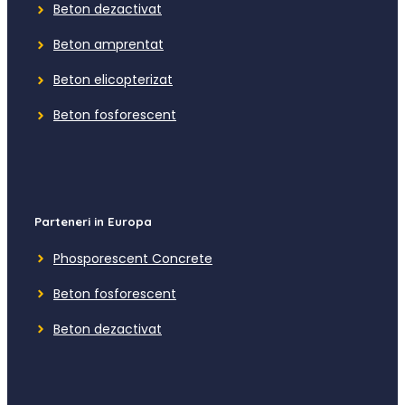
Beton dezactivat
Beton amprentat
Beton elicopteriz
a
t
Beton fosforescent
Parteneri in Europa
Phosporescent Concrete
Beton fosforescent
Beton dezactivat