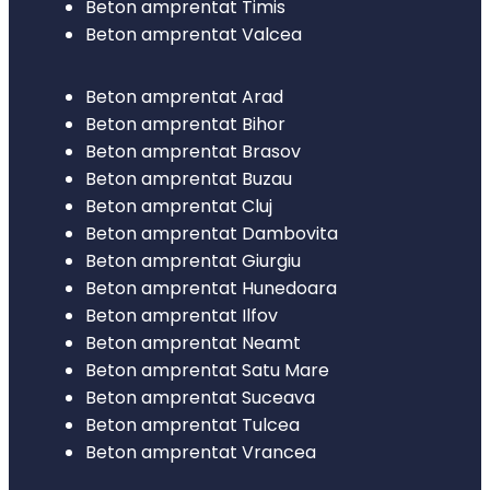
Beton amprentat Timis
Beton amprentat Valcea
Beton amprentat Arad
Beton amprentat Bihor
Beton amprentat Brasov
Beton amprentat Buzau
Beton amprentat Cluj
Beton amprentat Dambovita
Beton amprentat Giurgiu
Beton amprentat Hunedoara
Beton amprentat Ilfov
Beton amprentat Neamt
Beton amprentat Satu Mare
Beton amprentat Suceava
Beton amprentat Tulcea
Beton amprentat Vrancea